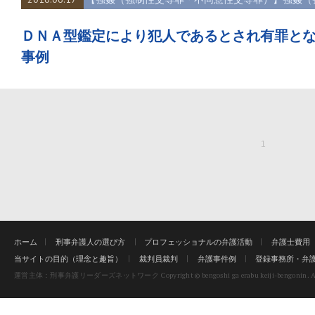
ＤＮＡ型鑑定により犯人であるとされ有罪と
事例
1
ホーム
刑事弁護人の選び方
プロフェッショナルの弁護活動
弁護士費用
当サイトの目的（理念と趣旨）
裁判員裁判
弁護事件例
登録事務所・弁
Copyright © bengoshi ga erabu keiji-bengonin. Al
運営主体：刑事弁護リーダーズネットワーク