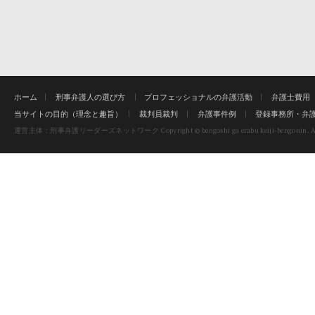
ホーム
刑事弁護人の選び方
プロフェッショナルの弁護活動
弁護士費用
当サイトの目的（理念と趣旨）
裁判員裁判
弁護事件例
登録事務所・弁
Copyright © bengoshi ga erabu keiji-bengonin. Al
運営主体：刑事弁護リーダーズネットワーク