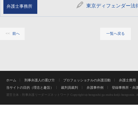
東京ディフェンダー法
弁護士事務所
前へ
一覧へ戻る
ホーム
刑事弁護人の選び方
プロフェッショナルの弁護活動
弁護士費用
当サイトの目的（理念と趣旨）
裁判員裁判
弁護事件例
登録事務所・弁
Copyright © bengoshi ga erabu keiji-bengonin. Al
運営主体：刑事弁護リーダーズネットワーク