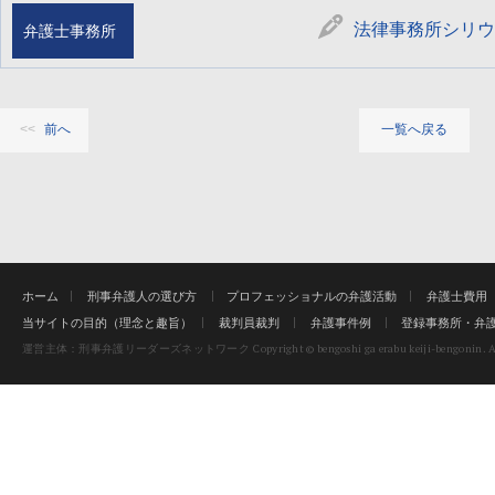
法律事務所シリ
弁護士事務所
前へ
一覧へ戻る
ホーム
刑事弁護人の選び方
プロフェッショナルの弁護活動
弁護士費用
当サイトの目的（理念と趣旨）
裁判員裁判
弁護事件例
登録事務所・弁
Copyright © bengoshi ga erabu keiji-bengonin. Al
運営主体：刑事弁護リーダーズネットワーク