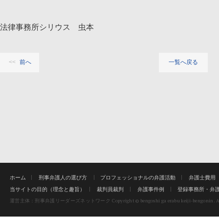
法律事務所シリウス 虫本
前へ
一覧へ戻る
ホーム
刑事弁護人の選び方
プロフェッショナルの弁護活動
弁護士費用
当サイトの目的（理念と趣旨）
裁判員裁判
弁護事件例
登録事務所・弁
Copyright © bengoshi ga erabu keiji-bengonin. Al
運営主体：刑事弁護リーダーズネットワーク