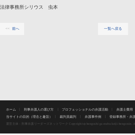
法律事務所シリウス 虫本
前へ
一覧へ戻る
ホーム
刑事弁護人の選び方
プロフェッショナルの弁護活動
弁護士費用
当サイトの目的（理念と趣旨）
裁判員裁判
弁護事件例
登録事務所・弁
Copyright © bengoshi ga erabu keiji-bengonin. Al
運営主体：刑事弁護リーダーズネットワーク