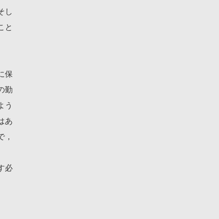
そし
こと
に保
の勤
よう
はあ
で，
す必