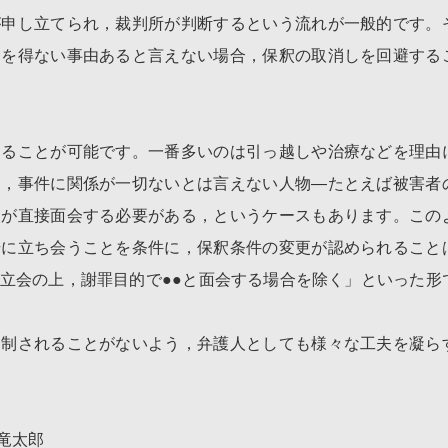
が申し立てられ，裁判所が判断するという流れが一般的です。
むを得ない事由あると言えない場合，保釈の取消しを回避する
することが可能です。一番多いのは引っ越しや治療などを理由
た，事件に関係が一切ないとは言えない人物―たとえば被害者
人が直接面会する必要がある，というケースもあります。この
場に立ち会うことを条件に，保釈条件の変更が認められること
立会の上，謝罪目的で●●と面会する場合を除く」といった形
抑制されることがないよう，弁護人としても様々な工夫を凝ら
竜太郎