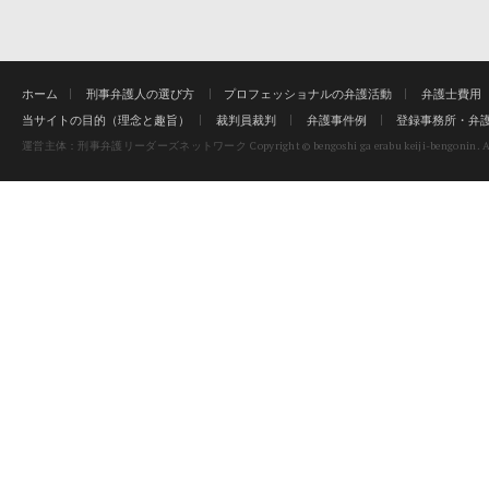
ホーム
刑事弁護人の選び方
プロフェッショナルの弁護活動
弁護士費用
当サイトの目的（理念と趣旨）
裁判員裁判
弁護事件例
登録事務所・弁
Copyright © bengoshi ga erabu keiji-bengonin. Al
運営主体：刑事弁護リーダーズネットワーク