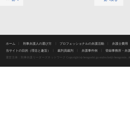
ホーム
刑事弁護人の選び方
プロフェッショナルの弁護活動
弁護士費用
当サイトの目的（理念と趣旨）
裁判員裁判
弁護事件例
登録事務所・弁
Copyright © bengoshi ga erabu keiji-bengonin. Al
運営主体：刑事弁護リーダーズネットワーク