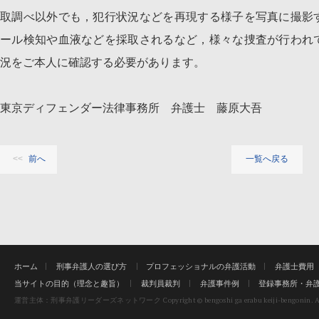
取調べ以外でも，犯行状況などを再現する様子を写真に撮影
ール検知や血液などを採取されるなど，様々な捜査が行われ
況をご本人に確認する必要があります。
東京ディフェンダー法律事務所 弁護士 藤原大吾
前へ
一覧へ戻る
ホーム
刑事弁護人の選び方
プロフェッショナルの弁護活動
弁護士費用
当サイトの目的（理念と趣旨）
裁判員裁判
弁護事件例
登録事務所・弁
Copyright © bengoshi ga erabu keiji-bengonin. Al
運営主体：刑事弁護リーダーズネットワーク