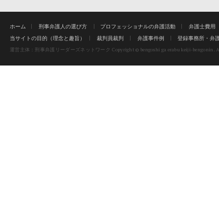
ホーム
刑事弁護人の選び方
プロフェッショナルの弁護活動
弁護士費用
当サイトの目的（理念と趣旨）
裁判員裁判
弁護事件例
登録事務所・弁
Copyright © bengoshi ga erabu keiji-bengonin. Al
運営主体：刑事弁護リーダーズネットワーク