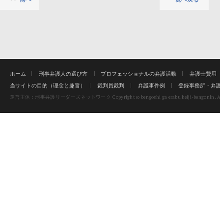
ホーム
刑事弁護人の選び方
プロフェッショナルの弁護活動
弁護士費用
当サイトの目的（理念と趣旨）
裁判員裁判
弁護事件例
登録事務所・弁
Copyright © bengoshi ga erabu keiji-bengonin. Al
運営主体：刑事弁護リーダーズネットワーク